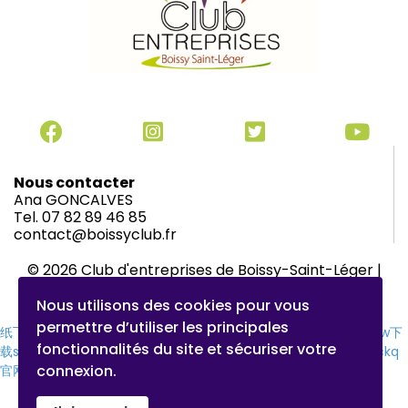
Nous contacter
Ana GONCALVES
Tel. 07 82 89 46 85
contact@boissyclub.fr
© 2026 Club d'entreprises de Boissy-Saint-Léger |
Mentions légales
|
Charte du Club
Nous utilisons des cookies pour vous
permettre d’utiliser les principales
纸飞机下载
纸飞机官网
纸飞机官网下载
纸飞机下载
safew官网
safew下
fonctionnalités du site et sécuriser votre
载
safew官网下载
safew官网
safew下载
safew下载
safew下载
quickq
connexion.
官网
quickq官网
quickq下载
纸飞机官网
纸飞机下载