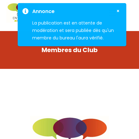
×
Annonce
La publication est en attente de
modération et sera publiée dès qu'un
membre du bureau l'aura vérifié.
Membres du Club