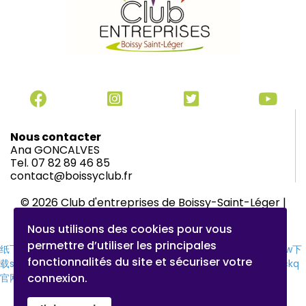
Nous contacter
Ana GONCALVES
Tel. 07 82 89 46 85
contact@boissyclub.fr
© 2026 Club d'entreprises de Boissy-Saint-Léger |
Mentions légales
|
Charte du Club
Nous utilisons des cookies pour vous
permettre d’utiliser les principales
纸飞机下载
纸飞机官网
纸飞机官网下载
纸飞机下载
safew官网
safew下
fonctionnalités du site et sécuriser votre
载
safew官网下载
safew官网
safew下载
safew下载
safew下载
quickq
connexion.
官网
quickq官网
quickq下载
纸飞机官网
纸飞机下载